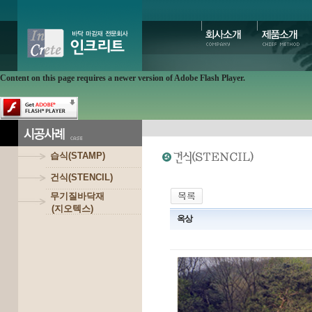
Content on this page requires a newer version of Adobe Flash Player.
습식(STAMP)
건식(STENCIL)
무기질바닥재
(지오텍스)
옥상