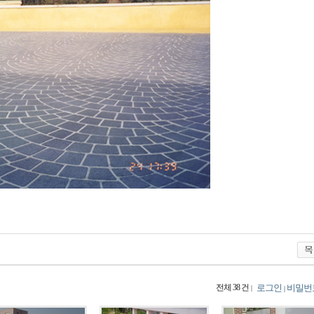
전체 38 건
로그인
비밀번
|
|