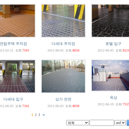
연립주택 주차장
다세대 주차장
호텔 입구
012-02-21
조회:
7591
2012-06-05
조회:
8034
2012-06-05
조회:
922
옥상
다세대 입구
상가 전면
2012-06-19
조회:
755
012-06-05
조회:
7341
2012-06-03
조회:
8036
1
2
3