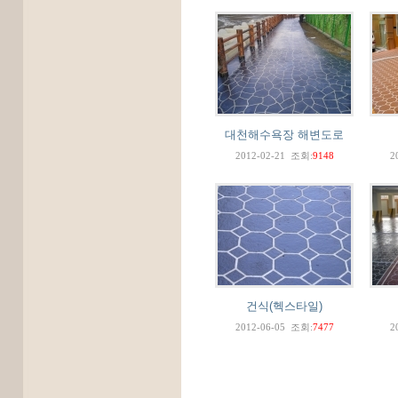
대천해수욕장 해변도로
2012-02-21
조회:
9148
2
건식(헥스타일)
2012-06-05
조회:
7477
2