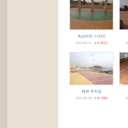
옥상바닥..디자인
2013-05-21
조회:
9212
2
해변 주차장
2013-05-26
조회:
7383
2