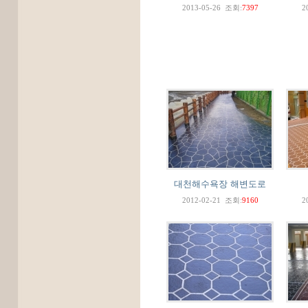
2013-05-26
조회:
7397
2
대천해수욕장 해변도로
2012-02-21
조회:
9160
2