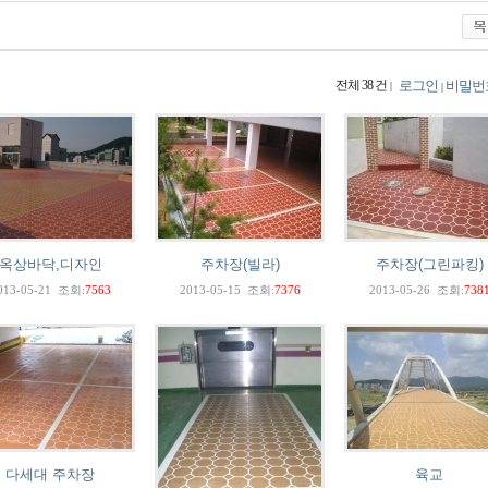
전체 38 건
로그인
비밀번
|
|
옥상바닥,디자인
주차장(빌라)
주차장(그린파킹)
013-05-21
조회:
7563
2013-05-15
조회:
7376
2013-05-26
조회:
738
다세대 주차장
육교