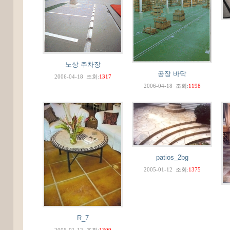
노상 주차장
공장 바닥
2006-04-18
조회:
1317
2006-04-18
조회:
1198
patios_2bg
2005-01-12
조회:
1375
R_7