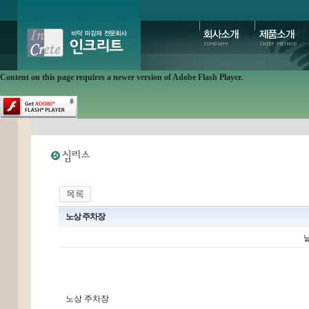
Content on this page requires a newer version of Adobe Flash Player.
노상 주차장
날
노상 주차장