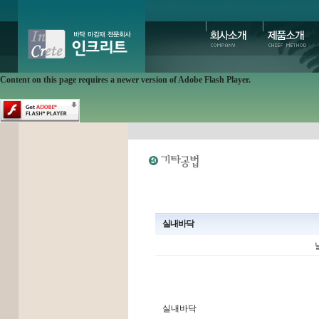
Content on this page requires a newer version of Adobe Flash Player.
실내바닥
날
실내바닥